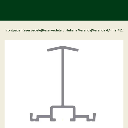
å til indhold
Frontpage
|
Reservedele
|
Reservedele til Juliana Veranda
|
Veranda 4,4 m2
|
#23 G