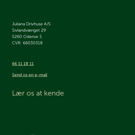
Juliana Drivhuse A/S
Sivlandvænget 29
5260
Odense S
CVR: 66030318
66 11 18 11
Send os en e-mail
Lær os at kende