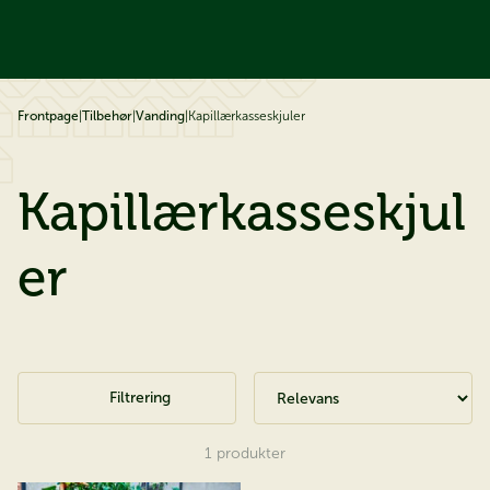
å til indhold
Frontpage
|
Tilbehør
|
Vanding
|
Kapillærkasseskjuler
Kapillærkasseskjul
er
Filtrering
1
produkter