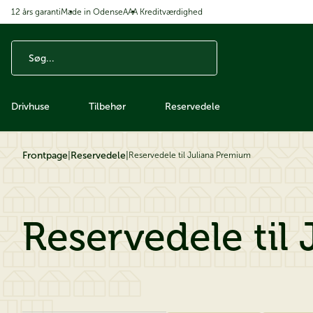
12 års garanti
Made in Odense
AAA Kreditværdighed
å til indhold
Drivhuse
Tilbehør
Reservedele
Frontpage
|
Reservedele
|
Reservedele til Juliana Premium
Reservedele til