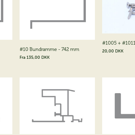
#1005 + #1011
#10 Bundramme - 742 mm
(2*00401011)
20,00 DKK
Fra
135,00 DKK