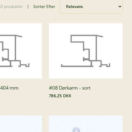
50
produkter
|
Sorter Efter
1404 mm
#08 Dørkarm - sort
786,25 DKK