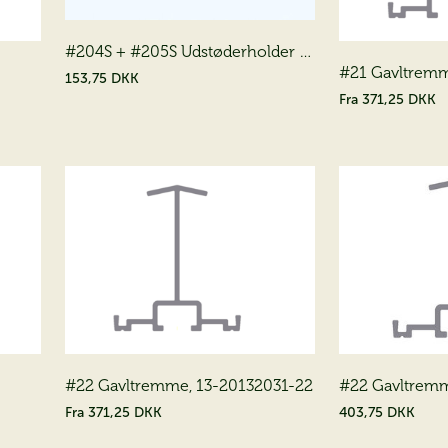
jagt efter dit
ømmedrivhus?
#204S + #205S Udstøderholder -
#21 Gavltremm
U-Beslag
153,75 DKK
Fra
371,25 DKK
es nye Juliana katalog – helt gratis & find dit drivhus i dag.
 kataloget
#22 Gavltremme, 13-20132031-22
#22 Gavltremme
Fra
371,25 DKK
403,75 DKK