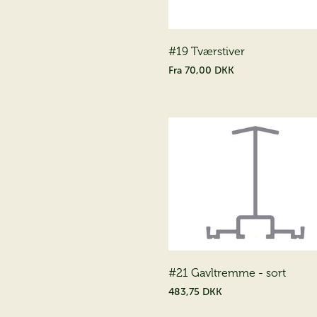
På 
dr
#19 Tværstiver
Fra
70,00 DKK
Bestil vor
Bestil
#21 Gavltremme - sort
483,75 DKK