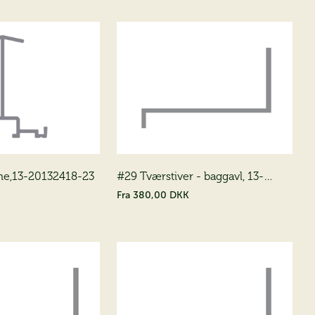
e,13-20132418-23
#29 Tværstiver - baggavl, 13-
10022884-29
Fra
380,00 DKK