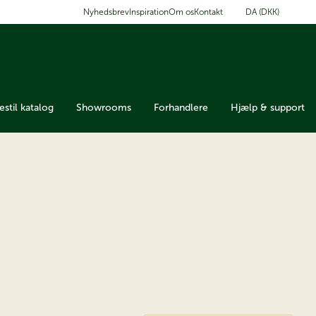
DA (DKK)
Nyhedsbrev
Inspiration
Om os
Kontakt
estil katalog
Showrooms
Forhandlere
Hjælp & support