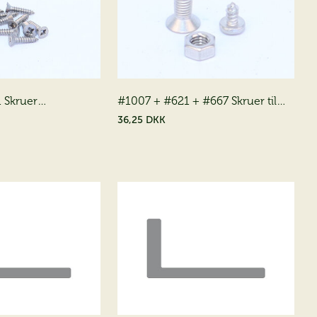
 Skruer
#1007 + #621 + #667 Skruer til
(8*00401005)
Hus
36,25 DKK