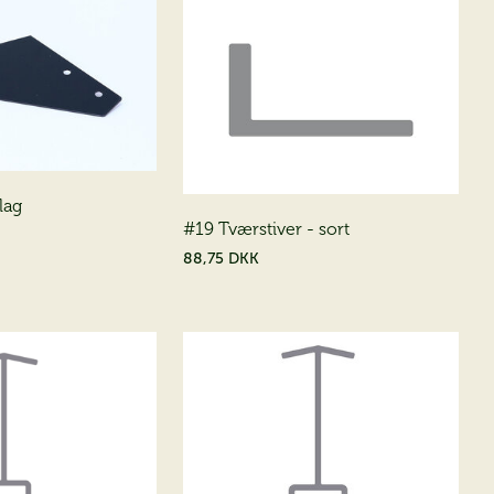
lag
#19 Tværstiver - sort
×
88,75 DKK