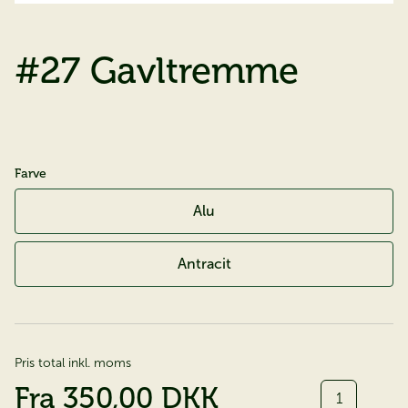
#27 Gavltremme
Farve
Alu
Antracit
Pris total inkl. moms
Antal
Fra
350,00 DKK