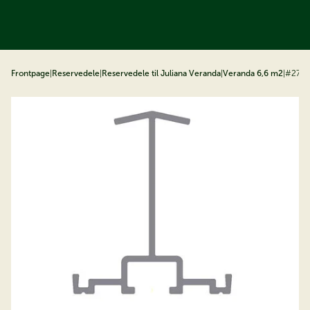
å til indhold
Frontpage
|
Reservedele
|
Reservedele til Juliana Veranda
|
Veranda 6,6 m2
|
#27 G