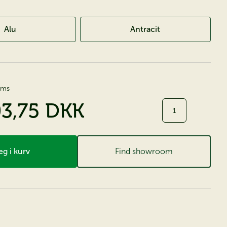
Alu
Antracit
moms
03,75 DKK
Antal
g i kurv
Find showroom