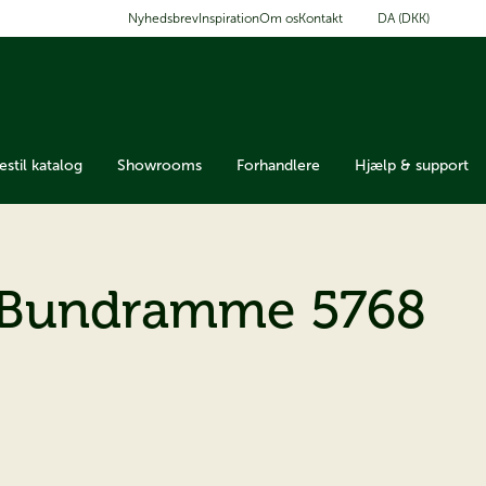
DA (DKK)
Nyhedsbrev
Inspiration
Om os
Kontakt
estil katalog
Showrooms
Forhandlere
Hjælp & support
 Bundramme 5768