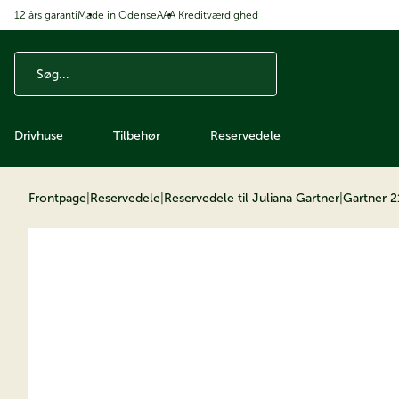
12 års garanti
Made in Odense
AAA Kreditværdighed
å til indhold
Drivhuse
Tilbehør
Reservedele
Frontpage
|
Reservedele
|
Reservedele til Juliana Gartner
|
Gartner 2