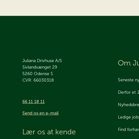
Juliana Drivhuse A/S
Om Ju
Sivlandvænget 29
5260
Odense S
Seneste n
CVR: 66030318
Derfor et 
66 11 18 11
Nyhedsbr
Send os en e-mail
Ledige job
Find forha
Lær os at kende