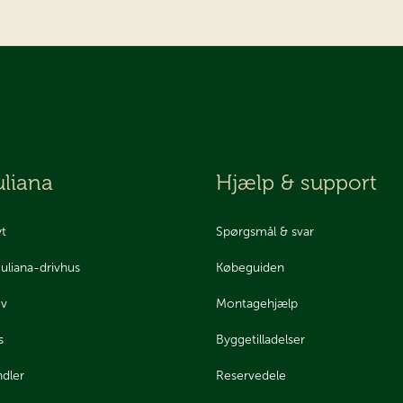
liana
Hjælp & support
yt
Spørgsmål & svar
Juliana-drivhus
Købeguiden
ev
Montagehjælp
s
Byggetilladelser
ndler
Reservedele