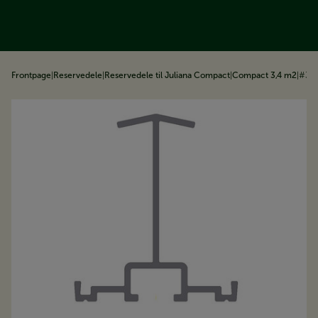
å til indhold
Frontpage
|
Reservedele
|
Reservedele til Juliana Compact
|
Compact 3,4 m2
|
#31 