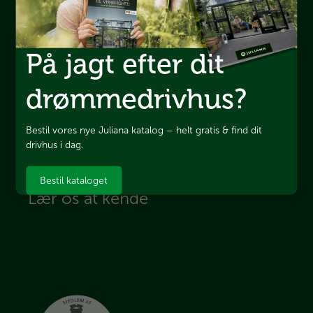
Juliana Drivhuse A/S
På jagt efter dit
Sivlandvænget 29
5260
Odense S
CVR: 66030318
drømmedrivhus?
Bestil vores nye Juliana katalog – helt gratis & find dit
66 11 18 11
drivhus i dag.
Send os en e-mail
Bestil kataloget
Lær os at kende