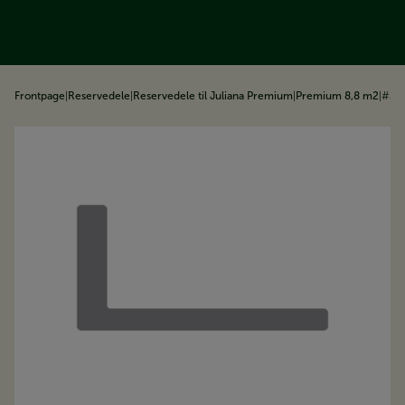
å til indhold
Frontpage
|
Reservedele
|
Reservedele til Juliana Premium
|
Premium 8,8 m2
|
#33 