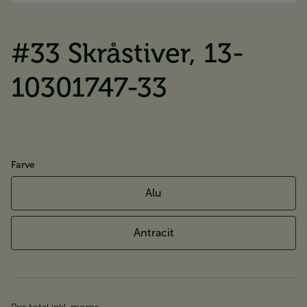
#33 Skråstiver, 13-
10301747-33
Farve
Alu
Antracit