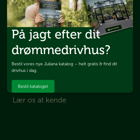
Juliana Drivhuse A/S
På jagt efter dit
Sivlandvænget 29
5260
Odense S
drømmedrivhus?
CVR: 66030318
Bestil vores nye Juliana katalog – helt gratis & find dit
66 11 18 11
drivhus i dag.
Send os en e-mail
Bestil kataloget
Lær os at kende