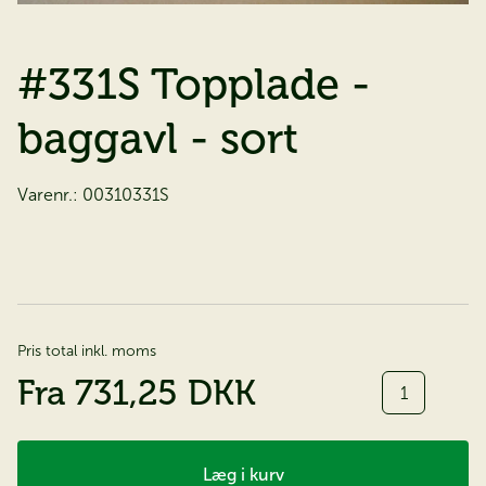
#331S Topplade -
baggavl - sort
Varenr.:
00310331S
Pris total inkl. moms
Antal
Fra
731,25 DKK
Læg i kurv