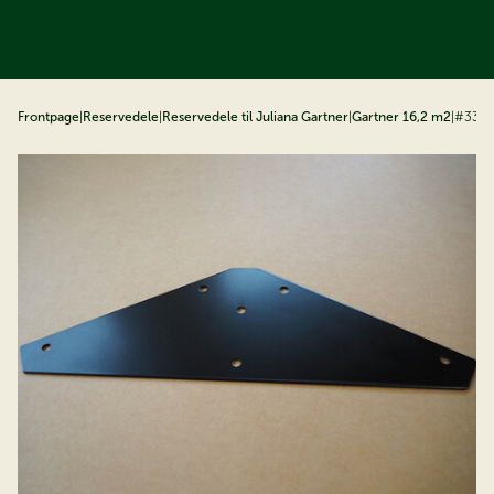
å til indhold
Frontpage
|
Reservedele
|
Reservedele til Juliana Gartner
|
Gartner 16,2 m2
|
#331S 