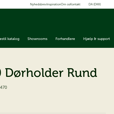
DA (DKK)
Nyhedsbrev
Inspiration
Om os
Kontakt
estil katalog
Showrooms
Forhandlere
Hjælp & support
 Dørholder Rund
470