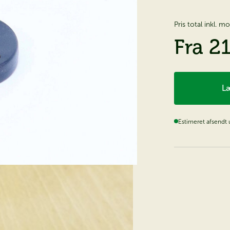
Pris total inkl. 
Fra
2
Læ
Estimeret afsendt