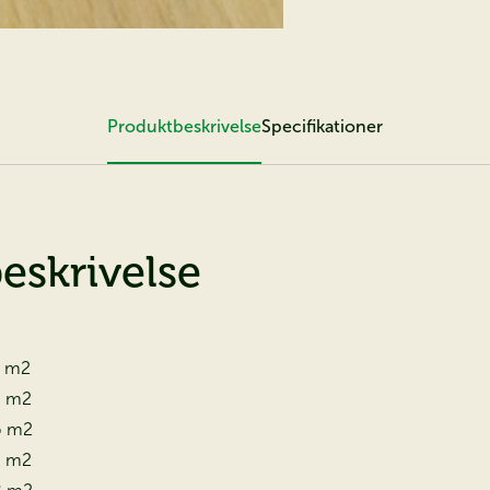
Produktbeskrivelse
Specifikationer
eskrivelse
jagt efter dit
ømmedrivhus?
4 m2
0 m2
6 m2
es nye Juliana katalog – helt gratis & find dit drivhus i dag.
2 m2
 kataloget