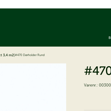
B
t 3,4 m2
|
#470 Dørholder Rund
#470
Varenr.:
00300