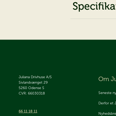
Specifika
Juliana Drivhuse A/S
Om Ju
Sivlandvænget 29
5260
Odense S
Seneste n
CVR: 66030318
Derfor et 
66 11 18 11
Nyhedsbr