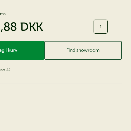
moms
1,88 DKK
Antal
g i kurv
Find showroom
 uge 33