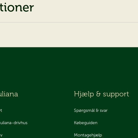
tioner
liana
Hjælp & support
yt
Spørgsmål & svar
Juliana-drivhus
Købeguiden
ev
Montagehjælp