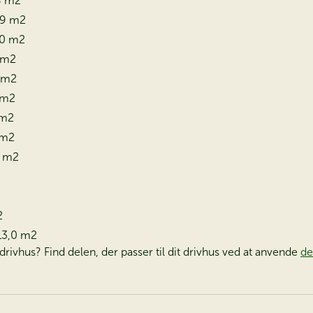
8 m2
,9 m2
,0 m2
2 m2
8 m2
 m2
 m2
 m2
9 m2
2
13,0 m2
t drivhus? Find delen, der passer til dit drivhus ved at anvende
de