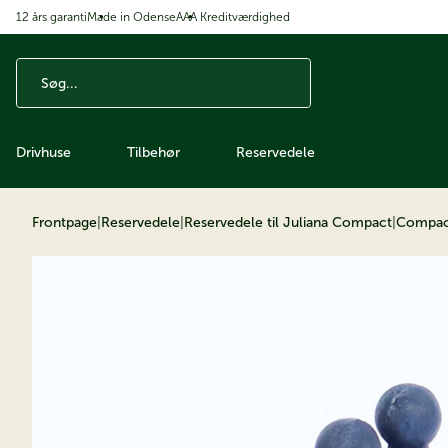
12 års garanti
Made in Odense
AAA Kreditværdighed
å til indhold
Drivhuse
Tilbehør
Reservedele
Frontpage
|
Reservedele
|
Reservedele til Juliana Compact
|
Compac