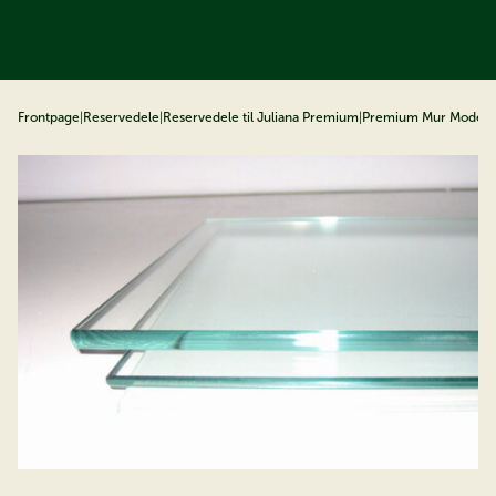
å til indhold
Frontpage
|
Reservedele
|
Reservedele til Juliana Premium
|
Premium Mur Model
|