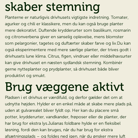
skaber stemning
Planterne er naturligvis drivhusets vigtigste indretning. Tomater,
agurker og chili er klassikere, men du kan også bruge planter
mere dekorativt. Duftende krydderurter som basilikum, rosmarin
og citronverbena giver en sanselig oplevelse, mens blomster
som pelargonier, tagetes og duftærter skaber farve og liv.Du kan
også eksperimentere med mere særlige planter, der trives godt i
drivhusets lune klima. Citrus, figen, vindruer eller middelhavsurter
kan give drivhuset en næsten sydlandsk stemning. Kombinér
gerne nytteplanter og prydplanter, så drivhuset både bliver
produktivt og smukt.
Brug væggene aktivt
Pladsen i et drivhus er værdifuld, og derfor gælder det om at
udnytte højden. Hylder er en enkel måde at skabe mere plads på,
uden at gulvarealet bliver fyldt op. Her kan du placere små
potter, krydderurter, vandkander, frøposer eller de planter, der
har brug for ekstra lys.Julianas foldbare hylde er en fleksibel
løsning, fordi den kan bruges, når du har brug for ekstra
afsætningsplads – og foldes ned igen, når du ønsker mere luft