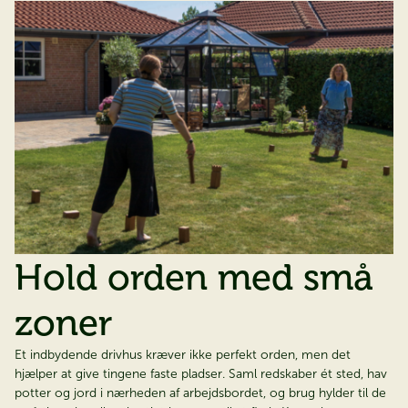
På jagt efter dit
drømmedrivhus?
Bestil vores nye Juliana katalog – helt gratis & find dit
drivhus i dag.
Bestil kataloget
Hold orden med små
zoner
Et indbydende drivhus kræver ikke perfekt orden, men det
hjælper at give tingene faste pladser. Saml redskaber ét sted, hav
potter og jord i nærheden af arbejdsbordet, og brug hylder til de