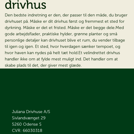
drivhus
Den bedste indretning er den, der passer til den måde, du bruger
drivhuset på. Måske er dit drivhus først og fremmest et sted for
dyrkning. Måske er det et fristed. Måske er det begge dele.Med
gode arbejdsflader, praktiske hylder, grønne planter og små
personlige detaljer kan drivhuset blive et rum, du vender tilbage
til igen og igen. Et sted, hvor hverdagen sænker tempoet, og
hvor haven kan nydes på helt tæt hold.Et velindrettet drivhus
handler ikke om at fylde mest muligt ind. Det handler om at
skabe plads til det, der giver mest glæde.
Juliana Drivhuse A/S
Sivlandvænget 29
5260
Odense S
CVR: 66030318