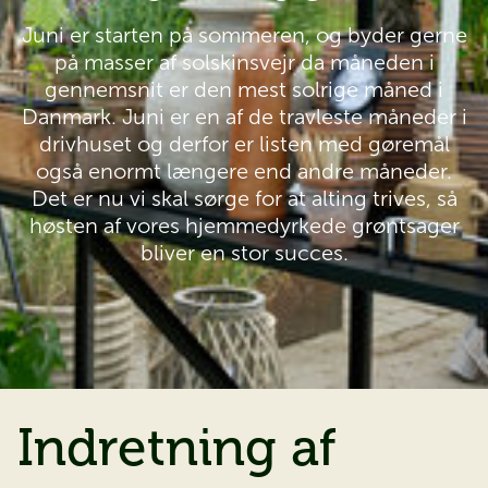
Juni er starten på sommeren, og byder gerne
på masser af solskinsvejr da måneden i
gennemsnit er den mest solrige måned i
Danmark. Juni er en af de travleste måneder i
drivhuset og derfor er listen med gøremål
også enormt længere end andre måneder.
Det er nu vi skal sørge for at alting trives, så
høsten af vores hjemmedyrkede grøntsager
bliver en stor succes.
Indretning af