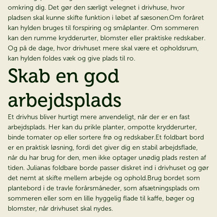
omkring dig. Det gør den særligt velegnet i drivhuse, hvor
pladsen skal kunne skifte funktion i løbet af sæsonen.Om foråret
kan hylden bruges til forspiring og småplanter. Om sommeren
kan den rumme krydderurter, blomster eller praktiske redskaber.
Og på de dage, hvor drivhuset mere skal være et opholdsrum,
kan hylden foldes væk og give plads til ro.
Skab en god
arbejdsplads
Et drivhus bliver hurtigt mere anvendeligt, når der er en fast
arbejdsplads. Her kan du prikle planter, ompotte krydderurter,
binde tomater op eller sortere frø og redskaber.Et foldbart bord
er en praktisk løsning, fordi det giver dig en stabil arbejdsflade,
×
når du har brug for den, men ikke optager unødig plads resten af
tiden. Julianas foldbare borde passer diskret ind i drivhuset og gør
det nemt at skifte mellem arbejde og ophold.Brug bordet som
plantebord i de travle forårsmåneder, som afsætningsplads om
sommeren eller som en lille hyggelig flade til kaffe, bøger og
blomster, når drivhuset skal nydes.