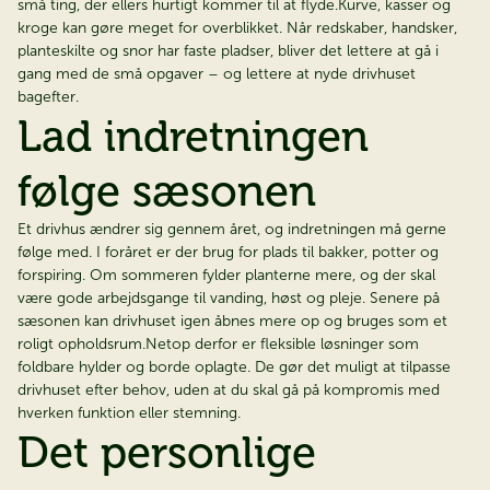
små ting, der ellers hurtigt kommer til at flyde.Kurve, kasser og
kroge kan gøre meget for overblikket. Når redskaber, handsker,
planteskilte og snor har faste pladser, bliver det lettere at gå i
gang med de små opgaver – og lettere at nyde drivhuset
bagefter.
Lad indretningen
følge sæsonen
Et drivhus ændrer sig gennem året, og indretningen må gerne
følge med. I foråret er der brug for plads til bakker, potter og
forspiring. Om sommeren fylder planterne mere, og der skal
være gode arbejdsgange til vanding, høst og pleje. Senere på
sæsonen kan drivhuset igen åbnes mere op og bruges som et
roligt opholdsrum.Netop derfor er fleksible løsninger som
foldbare hylder og borde oplagte. De gør det muligt at tilpasse
drivhuset efter behov, uden at du skal gå på kompromis med
hverken funktion eller stemning.
Det personlige