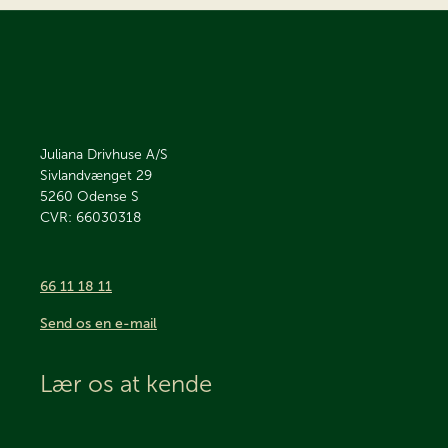
Juliana Drivhuse A/S
Sivlandvænget 29
5260
Odense S
CVR: 66030318
66 11 18 11
Send os en e-mail
Lær os at kende