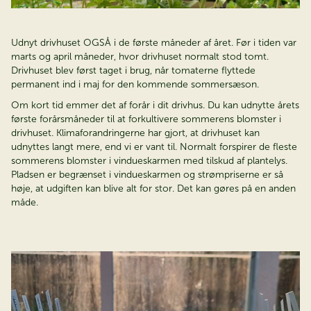
Udnyt drivhuset OGSÅ i de første måneder af året. Før i tiden var
marts og april måneder, hvor drivhuset normalt stod tomt.
Drivhuset blev først taget i brug, når tomaterne flyttede
permanent ind i maj for den kommende sommersæson.
Om kort tid emmer det af forår i dit drivhus. Du kan udnytte årets
første forårsmåneder til at forkultivere sommerens blomster i
drivhuset. Klimaforandringerne har gjort, at drivhuset kan
udnyttes langt mere, end vi er vant til. Normalt forspirer de fleste
sommerens blomster i vindueskarmen med tilskud af plantelys.
Pladsen er begrænset i vindueskarmen og strømpriserne er så
høje, at udgiften kan blive alt for stor. Det kan gøres på en anden
måde.