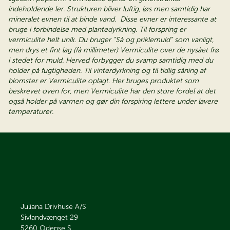
indeholdende ler. Strukturen bliver luftig, løs men samtidig har
mineralet evnen til at binde vand. Disse evner er interessante at
bruge i forbindelse med plantedyrkning. Til forspring er
vermiculite helt unik. Du bruger ”Så og priklemuld” som vanligt,
men drys et fint lag (få millimeter) Vermiculite over de nysået frø
i stedet for muld. Herved forbygger du svamp samtidig med du
holder på fugtigheden. Til vinterdyrkning og til tidlig såning af
blomster er Vermiculite oplagt. Her bruges produktet som
beskrevet oven for, men Vermiculite har den store fordel at det
også holder på varmen og gør din forspiring lettere under lavere
temperaturer.
Juliana Drivhuse A/S
Sivlandvænget 29
5260
Odense S