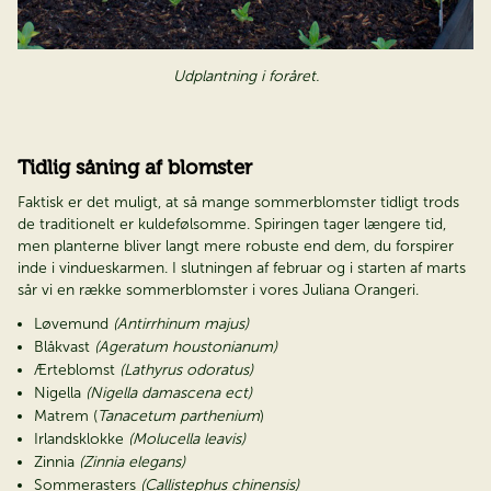
Udplantning i foråret.
Tidlig såning af blomster
Faktisk er det muligt, at så mange sommerblomster tidligt trods
de traditionelt er kuldefølsomme. Spiringen tager længere tid,
men planterne bliver langt mere robuste end dem, du forspirer
inde i vindueskarmen. I slutningen af februar og i starten af marts
sår vi en række sommerblomster i vores Juliana Orangeri.
Løvemund
(Antirrhinum majus)
Blåkvast
(Ageratum houstonianum)
Ærteblomst
(Lathyrus odoratus)
Nigella
(Nigella damascena ect)
Matrem (
Tanacetum parthenium
)
Irlandsklokke
(Molucella leavis)
Zinnia
(Zinnia elegans)
Sommerasters
(Callistephus chinensis)