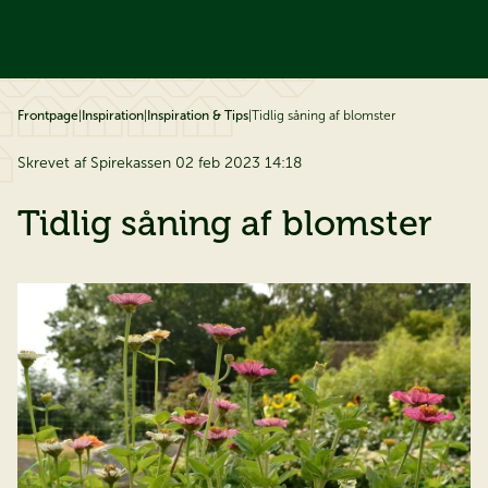
å til indhold
Frontpage
|
Inspiration
|
Inspiration & Tips
|
Tidlig såning af blomster
Skrevet af Spirekassen 02 feb 2023 14:18
Tidlig såning af blomster