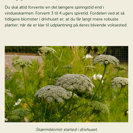
Du skal altid forvente en del længere spiringstid end i
På jagt efter dit
vindueskarmen. Forvent 3 til 4 ugers spiretid. Fordelen ved at så
tidligere blomster i drivhuset er, at du får langt mere robuste
drømmedrivhus?
planter, når de er klar til udplantning på deres blivende voksested.
Bestil vores nye Juliana katalog – helt gratis & find dit
drivhus i dag.
Bestil kataloget
Skærmblomst started i drivhuset.