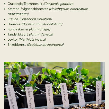
Craspedia Trommestik
(Craspedia globosa)
Kæmpe Evighedsblomster
(Helichrysum bracteatum
monstrosum)
Statice
(Limonium sinuatum)
Hareøre
(Bupleurum rotundifolium)
Kongeskærm
(Ammi majus)
Tandstikkeurt
(Ammi Visnaga)
Levkøj
(Matthiola incana)
Enkeblomst
(Scabiosa atropurpurea)