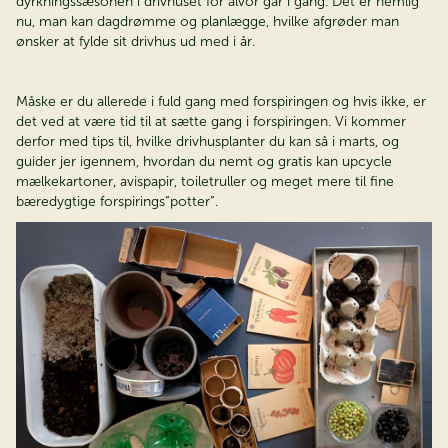
dyrkningssæsonen i drivhuset for alvor går i gang. Det er nemlig
nu, man kan dagdrømme og planlægge, hvilke afgrøder man
ønsker at fylde sit drivhus ud med i år.
Måske er du allerede i fuld gang med forspiringen og hvis ikke, er
det ved at være tid til at sætte gang i forspiringen. Vi kommer
derfor med tips til, hvilke drivhusplanter du kan så i marts, og
guider jer igennem, hvordan du nemt og gratis kan upcycle
mælkekartoner, avispapir, toiletruller og meget mere til fine
bæredygtige forspirings”potter”.