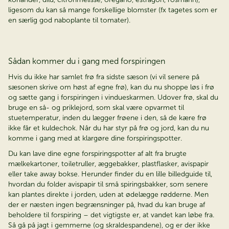
ligesom du kan så mange forskellige blomster (fx tagetes som er
en særlig god naboplante til tomater).
Sådan kommer du i gang med forspiringen
Hvis du ikke har samlet frø fra sidste sæson (vi vil senere på
sæsonen skrive om høst af egne frø), kan du nu shoppe løs i frø
og sætte gang i forspiringen i vindueskarmen. Udover frø, skal du
bruge en så- og priklejord, som skal være opvarmet til
stuetemperatur, inden du lægger frøene i den, så de kære frø
ikke får et kuldechok. Når du har styr på frø og jord, kan du nu
komme i gang med at klargøre dine forspiringspotter.
Du kan lave dine egne forspiringspotter af alt fra brugte
mælkekartoner, toiletruller, æggebakker, plastflasker, avispapir
eller take away bokse. Herunder finder du en lille billedguide til,
hvordan du folder avispapir til små spiringsbakker, som senere
kan plantes direkte i jorden, uden at ødelægge rødderne. Men
der er næsten ingen begrænsninger på, hvad du kan bruge af
beholdere til forspiring – det vigtigste er, at vandet kan løbe fra.
Så gå på jagt i gemmerne (og skraldespandene), og er der ikke