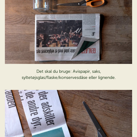
Det skal du bruge: Avispapir, saks,
syltetøjsglas/flaske/konservesdåse eller lignende.