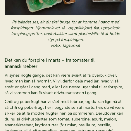
På billedet ses, alt du skal bruge for at komme i gang med
forspiringen: Hjemmelavet så- og priklejord, frø, upcyclede
forspiringspotter, underbakker samt planteskilte til at holde
styr på forspiringen.
Foto: TagTomat
Det kan du forspire i marts – fra tomater til
ananaskirsebær
Vi synes nogle gange, det kan være svært at få overblik over,
hvad man kan så hvornår. Vi vil derfor dele med jer, hvad vi så
småt er gået i gang med, eller i de næste uger skal til at forspire,
så vi sammen kan få skudt drivhussæsonen i gang.
Chili og peberfrugt har vi sået midt februar, og du kan lige nå at
så chili og peberfrugt her i begyndelsen af marts, hvis du vil være
sikker på at få modne frugter hen på sommeren. Derudover kan
du nu så drivhusplanter som tomat, aubergine, agurk, melon,
ananaskirsebær, krydderurter (fx timian, basilikum, persille,
koriander, dild, citronmelisse, oregano, estragon, rosmarin),