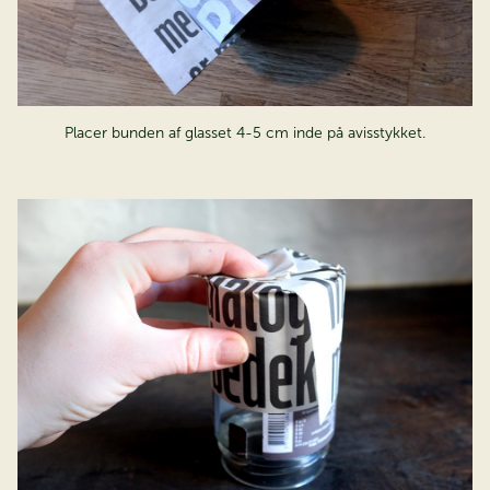
På jagt efter dit
Placer bunden af glasset 4-5 cm inde på avisstykket.
drømmedrivhus?
Bestil vores nye Juliana katalog – helt gratis & find dit
drivhus i dag.
Bestil kataloget