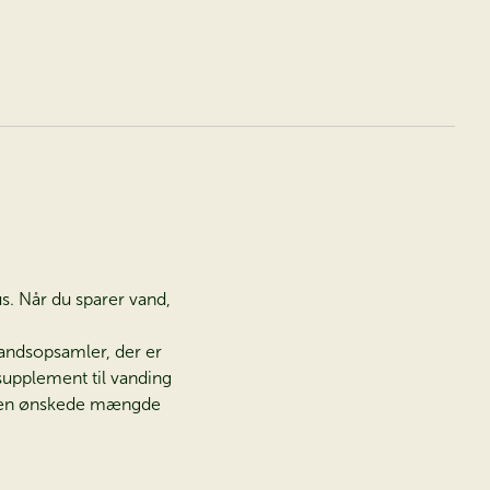
s. Når du sparer vand,
vandsopsamler, der er
 supplement til vanding
e den ønskede mængde