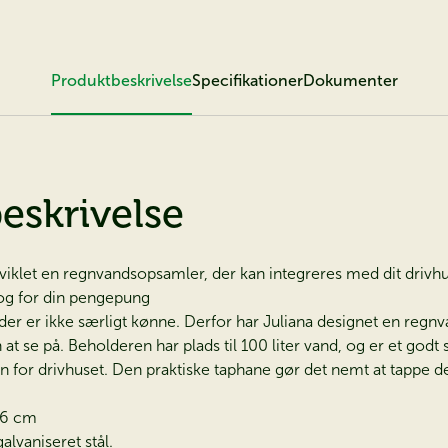
Produktbeskrivelse
Specifikationer
Dokumenter
eskrivelse
viklet en regnvandsopsamler, der kan integreres med dit drivhu
 og for din pengepung
er er ikke særligt kønne. Derfor har Juliana designet en regn
at se på. Beholderen har plads til 100 liter vand, og er et godt
den for drivhuset. Den praktiske taphane gør det nemt at tapp
46 cm
alvaniseret stål.