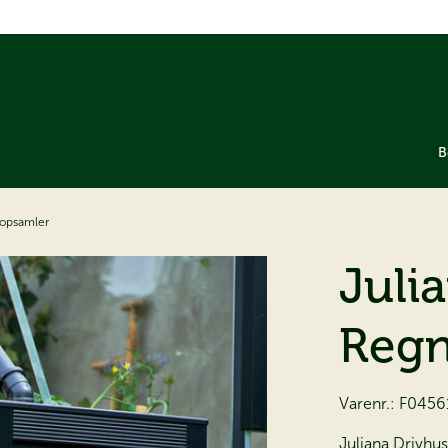
B
sopsamler
Juli
Regn
Varenr.:
F0456
Juliana Drivhu