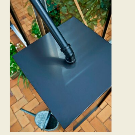
På 
dr
Bestil vor
Bestil