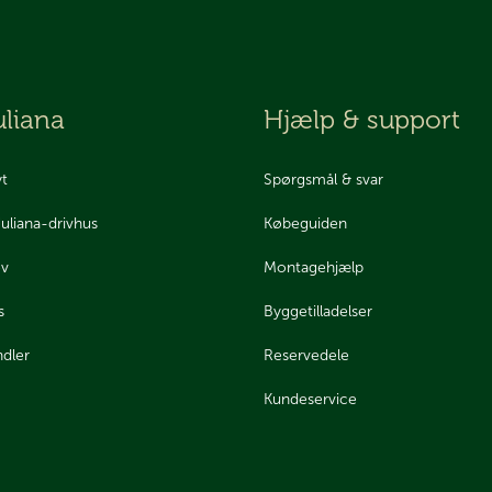
liana
Hjælp & support
yt
Spørgsmål & svar
Juliana-drivhus
Købeguiden
ev
Montagehjælp
s
Byggetilladelser
ndler
Reservedele
Kundeservice