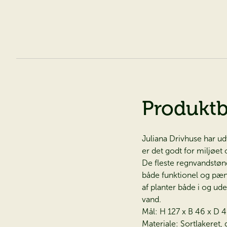
Produktb
Juliana Drivhuse har ud
er det godt for miljøet
De fleste regnvandstønd
både funktionel og pæn 
af planter både i og u
vand.
Mål: H 127 x B 46 x D 
Materiale: Sortlakeret, g