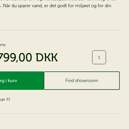
. Når du sparer vand, er det godt for miljøet og for din
moms
799,00 DKK
Antal
g i kurv
Find showroom
 uge 33