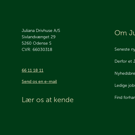
Juliana Drivhuse A/S
Om Ju
Sivlandvænget 29
5260
Odense S
Seneste n
CVR: 66030318
Derfor et 
66 11 18 11
Nyhedsbr
Send os en e-mail
Ledige job
Find forha
Lær os at kende