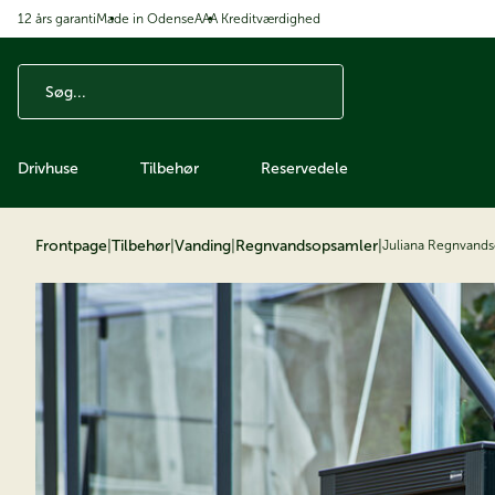
12 års garanti
Made in Odense
AAA Kreditværdighed
å til indhold
Drivhuse
Tilbehør
Reservedele
Frontpage
|
Tilbehør
|
Vanding
|
Regnvandsopsamler
|
Juliana Regnvand