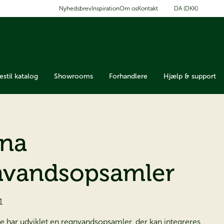
DA (DKK)
Nyhedsbrev
Inspiration
Om os
Kontakt
estil katalog
Showrooms
Forhandlere
Hjælp & support
ana
vandsopsamler
1
se har udviklet en regnvandsopsamler, der kan integreres