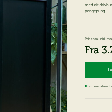
med dit drivhus
pengepung.
Pris total inkl. 
Fra
3.
Læ
Estimeret afsendt