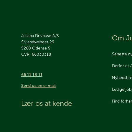
Juliana Drivhuse A/S
Om Ju
Sivlandvænget 29
5260
Odense S
Seneste n
CVR: 66030318
Derfor et 
66 11 18 11
Nyhedsbr
Send os en e-mail
Ledige job
Find forha
Lær os at kende