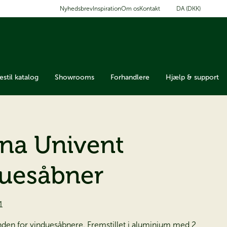
DA (DKK)
Nyhedsbrev
Inspiration
Om os
Kontakt
estil katalog
Showrooms
Forhandlere
Hjælp & support
ana Univent
uesåbner
1
den for vinduesåbnere. Fremstillet i aluminium med 2