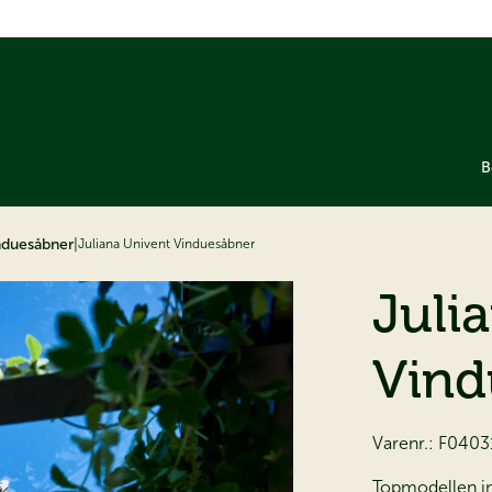
B
nduesåbner
|
Juliana Univent Vinduesåbner
Juli
Vind
Varenr.:
F0403
Topmodellen in