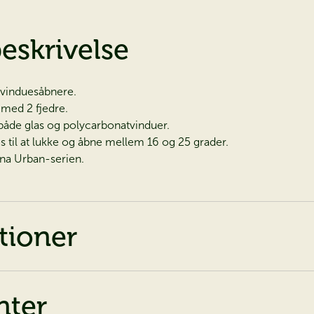
eskrivelse
 vinduesåbnere.
 med 2 fjedre.
 både glas og polycarbonatvinduer.
es til at lukke og åbne mellem 16 og 25 grader.
iana Urban-serien.
tioner
ter
jagt efter dit