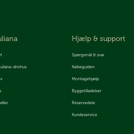
liana
Hjælp & support
yt
Spørgsmål & svar
Juliana-drivhus
Købeguiden
ev
Montagehjælp
s
Byggetilladelser
ndler
Reservedele
Kundeservice