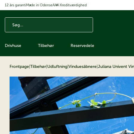
12 års garanti
Made in Odense
AAA Kreditværdighed
å til indhold
Drivhuse
Tilbehør
Reservedele
Frontpage
|
Tilbehør
|
Udluftning
|
Vinduesåbnere
|
Juliana Univent Vi