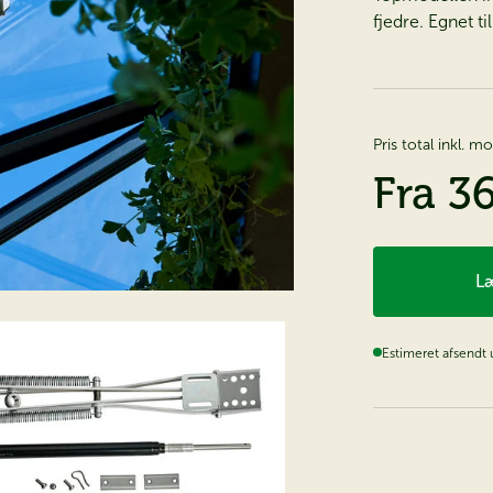
fjedre. Egnet t
Pris total inkl. 
Fra
3
Læ
Estimeret afsendt