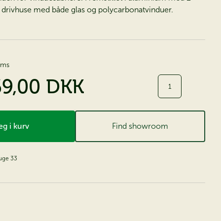
il drivhuse med både glas og polycarbonatvinduer.
moms
69,00 DKK
Antal
g i kurv
Find showroom
 uge 33