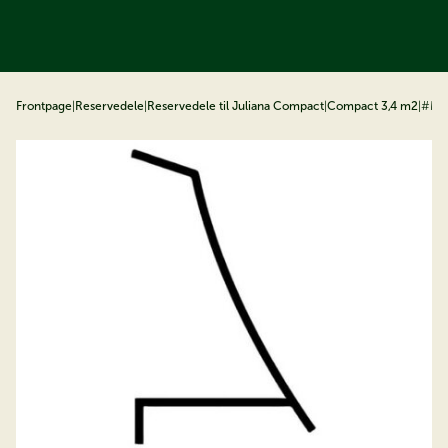
å til indhold
Frontpage
|
Reservedele
|
Reservedele til Juliana Compact
|
Compact 3,4 m2
|
#M16