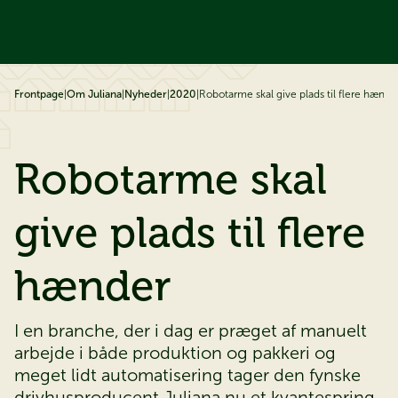
å til indhold
Frontpage
|
Om Juliana
|
Nyheder
|
2020
|
Robotarme skal give plads til flere hænde
​​​​​​​Robotarme skal
give plads til flere
hænder
I en branche, der i dag er præget af manuelt
arbejde i både produktion og pakkeri og
meget lidt automatisering tager den fynske
drivhusproducent Juliana nu et kvantespring