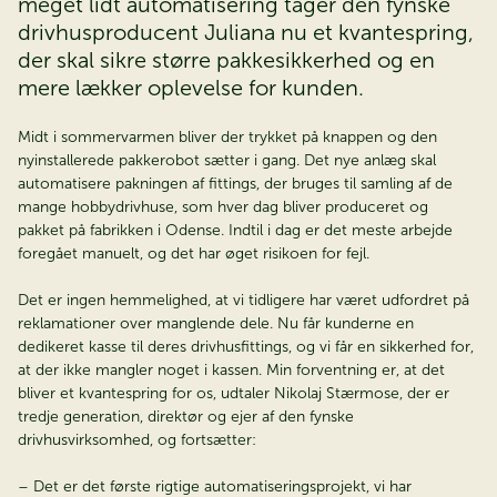
meget lidt automatisering tager den fynske
drivhusproducent Juliana nu et kvantespring,
der skal sikre større pakkesikkerhed og en
mere lækker oplevelse for kunden.
Midt i sommervarmen bliver der trykket på knappen og den
nyinstallerede pakkerobot sætter i gang. Det nye anlæg skal
automatisere pakningen af fittings, der bruges til samling af de
mange hobbydrivhuse, som hver dag bliver produceret og
pakket på fabrikken i Odense. Indtil i dag er det meste arbejde
foregået manuelt, og det har øget risikoen for fejl.
Det er ingen hemmelighed, at vi tidligere har været udfordret på
reklamationer over manglende dele. Nu får kunderne en
dedikeret kasse til deres drivhusfittings, og vi får en sikkerhed for,
at der ikke mangler noget i kassen. Min forventning er, at det
bliver et kvantespring for os, udtaler Nikolaj Stærmose, der er
tredje generation, direktør og ejer af den fynske
drivhusvirksomhed, og fortsætter:
– Det er det første rigtige automatiseringsprojekt, vi har