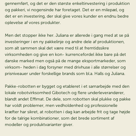
gennemført, og det er den største enkeltinvestering i produktion
og pakkeri, vi nogensinde har foretaget. Det er en milepæl, og
det er en investering, der skal give vores kunder en endnu bedre
oplevelse af vores produkter.
Men det stopper ikke her. Juliana er allerede i gang med at se på
investeringer i en ny pakkelinje og andre dele af produktionen,
som alt sammen skal det være med til at fremtidssikre
virksomheden og give en kon- kurrencefordel ikke bare på det
danske marked men også på de mange eksportmarkeder, som
virksom- heden i dag forsyner med drivhuse i alle størrelser og
prisniveauer under forskellige brands som bl.a. Halls og Juliana.
Pakke-robotten er bygget og etableret i et samarbejde med den
lokale robotvirksomhed Gibotech og flere underleverandører,
blandt andet Effimat. De dele, som robotten skal plukke og pakke
har voldt problemer, men vedholdenhed og professionelle
kræfter har sikret, at robotten i dag kan arbejde frit og tage højde
for de talrige kombinationer, som det brede sortiment af
modeller og produktvarianter giver.