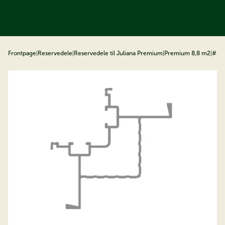
å til indhold
Frontpage
|
Reservedele
|
Reservedele til Juliana Premium
|
Premium 8,8 m2
|
#14 