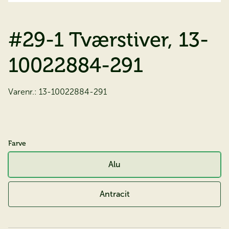
#29-1 Tværstiver, 13-
10022884-291
Varenr.:
13-10022884-291
Farve
Alu
Antracit