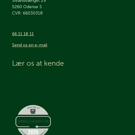
Sivlandvænget 29
5260
Odense S
CVR: 66030318
66 11 18 11
Send os en e-mail
Lær os at kende