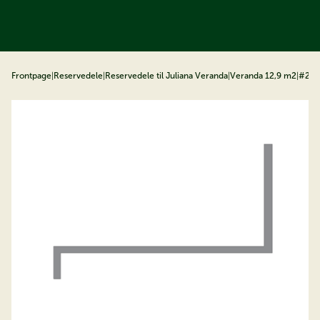
å til indhold
Frontpage
|
Reservedele
|
Reservedele til Juliana Veranda
|
Veranda 12,9 m2
|
#29-