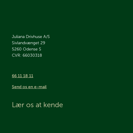
Juliana Drivhuse A/S
Sivlandvænget 29
5260
Odense S
CVR: 66030318
66 11 18 11
Send os en e-mail
Lær os at kende