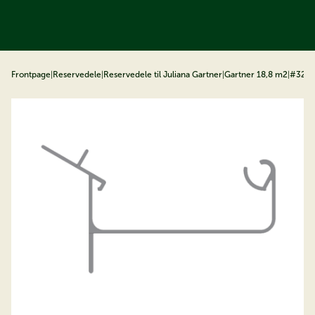
å til indhold
Frontpage
|
Reservedele
|
Reservedele til Juliana Gartner
|
Gartner 18,8 m2
|
#32 /