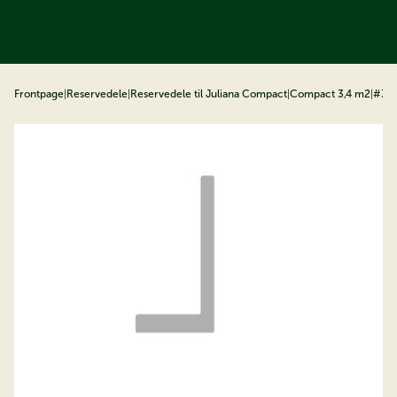
å til indhold
Frontpage
|
Reservedele
|
Reservedele til Juliana Compact
|
Compact 3,4 m2
|
#33 