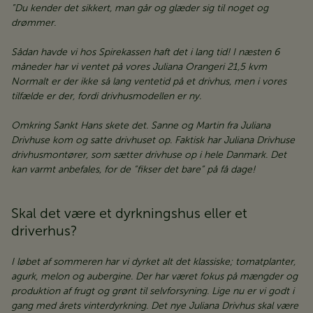
”Du kender det sikkert, man går og glæder sig til noget og
drømmer.
Sådan havde vi hos Spirekassen haft det i lang tid! I næsten 6
måneder har vi ventet på vores Juliana Orangeri 21,5 kvm
Normalt er der ikke så lang ventetid på et drivhus, men i vores
tilfælde er der, fordi drivhusmodellen er ny.
Omkring Sankt Hans skete det. Sanne og Martin fra Juliana
Drivhuse kom og satte drivhuset op. Faktisk har Juliana Drivhuse
drivhusmontører, som sætter drivhuse op i hele Danmark. Det
kan varmt anbefales, for de ”fikser det bare” på få dage!
Skal det være et dyrkningshus eller et
driverhus?
I løbet af sommeren har vi dyrket alt det klassiske; tomatplanter,
agurk, melon og aubergine. Der har været fokus på mængder og
produktion af frugt og grønt til selvforsyning. Lige nu er vi godt i
gang med årets vinterdyrkning. Det nye Juliana Drivhus skal være