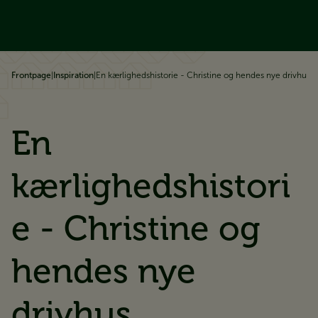
å til indhold
Frontpage
|
Inspiration
|
En kærlighedshistorie - Christine og hendes nye drivhus
En
kærlighedshistori
e - Christine og
hendes nye
drivhus