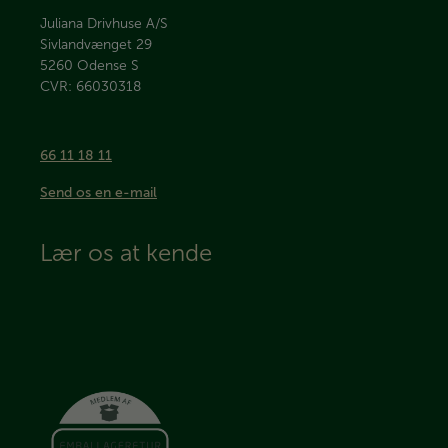
Juliana Drivhuse A/S
Sivlandvænget 29
5260
Odense S
CVR: 66030318
66 11 18 11
Send os en e-mail
Lær os at kende