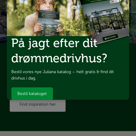
På jagt efter dit
drømmedrivhus?
Inspiration til dit drivhus?
Er du på udkig efter ny inspiration til at forvandle dit
drivhusliv til et frodigt paradis? Lad os sammen udforske nye
Bestil vores nye Juliana katalog – helt gratis & find dit
ideer og tips, der vil gøre dit grønne fristed endnu mere
drivhus i dag.
magisk!
Bestil kataloget
Find inspiration her