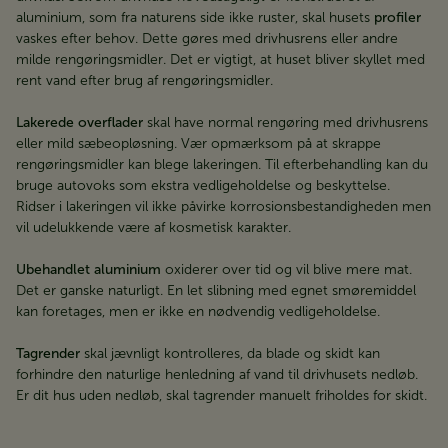
aluminium, som fra naturens side ikke ruster, skal husets
profiler
vaskes efter behov. Dette gøres med drivhusrens eller andre
milde rengøringsmidler. Det er vigtigt, at huset bliver skyllet med
rent vand efter brug af rengøringsmidler.
Lakerede overflader
skal have normal rengøring med drivhusrens
eller mild sæbeopløsning. Vær opmærksom på at skrappe
rengøringsmidler kan blege lakeringen. Til efterbehandling kan du
bruge autovoks som ekstra vedligeholdelse og beskyttelse.
Ridser i lakeringen vil ikke påvirke korrosionsbestandigheden men
vil udelukkende være af kosmetisk karakter.
Ubehandlet aluminium
oxiderer over tid og vil blive mere mat.
Det er ganske naturligt. En let slibning med egnet smøremiddel
kan foretages, men er ikke en nødvendig vedligeholdelse.
Tagrender
skal jævnligt kontrolleres, da blade og skidt kan
forhindre den naturlige henledning af vand til drivhusets nedløb.
Er dit hus uden nedløb, skal tagrender manuelt friholdes for skidt.