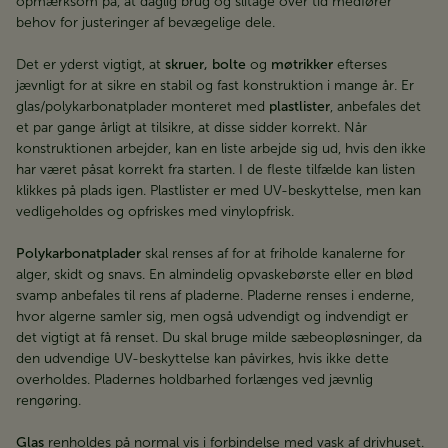
opmærksom på, at daglig brug og slitage over tid medfører
behov for justeringer af bevægelige dele.
Det er yderst vigtigt, at
skruer, bolte
og
møtrikker
efterses
jævnligt for at sikre en stabil og fast konstruktion i mange år. Er
glas/polykarbonatplader monteret med
plastlister
, anbefales det
et par gange årligt at tilsikre, at disse sidder korrekt. Når
konstruktionen arbejder, kan en liste arbejde sig ud, hvis den ikke
har været påsat korrekt fra starten. I de fleste tilfælde kan listen
klikkes på plads igen. Plastlister er med UV-beskyttelse, men kan
vedligeholdes og opfriskes med vinylopfrisk.
Polykarbonatplader
skal renses af for at friholde kanalerne for
alger, skidt og snavs. En almindelig opvaskebørste eller en blød
svamp anbefales til rens af pladerne. Pladerne renses i enderne,
hvor algerne samler sig, men også udvendigt og indvendigt er
det vigtigt at få renset. Du skal bruge milde sæbeopløsninger, da
den udvendige UV-beskyttelse kan påvirkes, hvis ikke dette
overholdes. Pladernes holdbarhed forlænges ved jævnlig
rengøring.
Glas
renholdes på normal vis i forbindelse med vask af drivhuset.