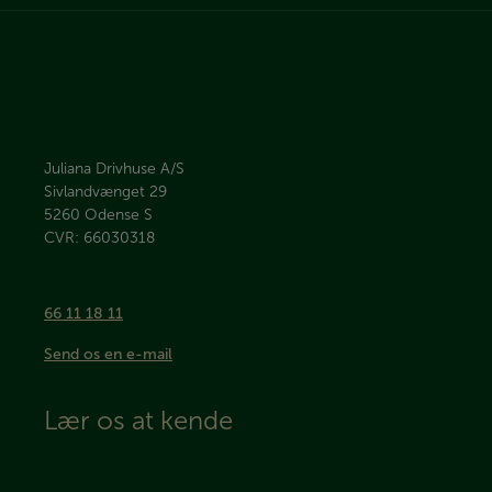
Juliana Drivhuse A/S
Sivlandvænget 29
5260
Odense S
CVR: 66030318
66 11 18 11
Send os en e-mail
Lær os at kende