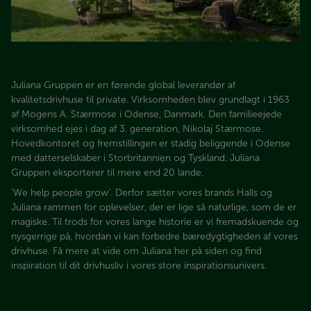
Juliana Gruppen er en førende global leverandør af
kvalitetsdrivhuse til private. Virksomheden blev grundlagt i 1963
af Mogens A. Stærmose i Odense, Danmark. Den familieejede
virksomhed ejes i dag af 3. generation, Nikolaj Stærmose.
Hovedkontoret og fremstillingen er stadig beliggende i Odense
med datterselskaber i Storbritannien og Tyskland. Juliana
Gruppen eksporterer til mere end 20 lande.
’We help people grow’. Derfor sætter vores brands Halls og
Juliana rammen for oplevelser, der er lige så naturlige, som de er
magiske. Til trods for vores lange historie er vi fremadskuende og
nysgerrige på, hvordan vi kan forbedre bæredygtigheden af vores
drivhuse. Få mere at vide om Juliana her på siden og find
inspiration til dit drivhusliv i vores store inspirationsunivers.