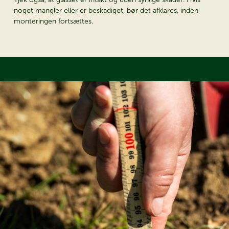
noget mangler eller er beskadiget, bør det afklares, inden
jagt efter dit
monteringen fortsættes.
ømmedrivhus?
es nye Juliana katalog – helt gratis & find dit drivhus i dag.
 kataloget