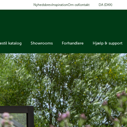
DA (DKK)
Nyhedsbrev
Inspiration
Om os
Kontakt
estil katalog
Showrooms
Forhandlere
Hjælp & support