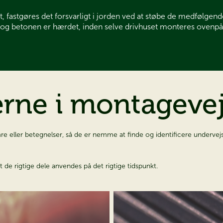
, fastgøres det forsvarligt i jorden ved at støbe de medfølgen
lt og betonen er hærdet, inden selve drivhuset monteres ovenpå
e i montagevejledn
 eller betegnelser, så de er nemme at finde og identificere undervejs. 
 de rigtige dele anvendes på det rigtige tidspunkt.