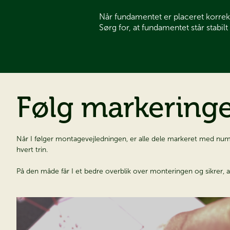
Når fundamentet er placeret korrekt
Sørg for, at fundamentet står stabi
Følg markeringern
Når I følger montagevejledningen, er alle dele markeret med numre
hvert trin.
På den måde får I et bedre overblik over monteringen og sikrer, at