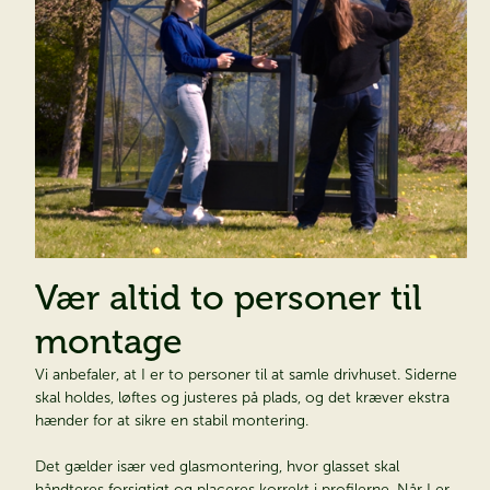
Vær altid to personer til
montage
Vi anbefaler, at I er to personer til at samle drivhuset. Siderne
skal holdes, løftes og justeres på plads, og det kræver ekstra
hænder for at sikre en stabil montering.
Det gælder især ved glasmontering, hvor glasset skal
håndteres forsigtigt og placeres korrekt i profilerne. Når I er