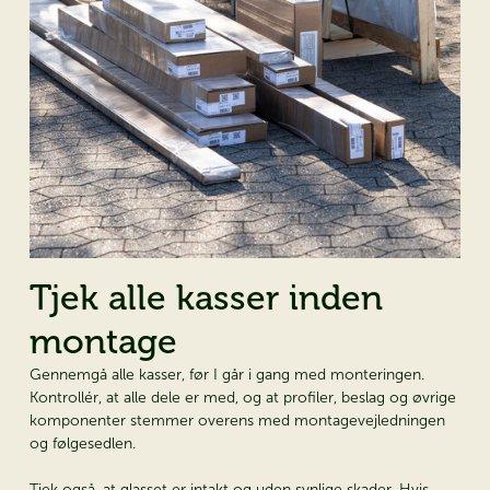
Tjek alle kasser inden
montage
Gennemgå alle kasser, før I går i gang med monteringen.
Kontrollér, at alle dele er med, og at profiler, beslag og øvrige
komponenter stemmer overens med montagevejledningen
og følgesedlen.
Tjek også, at glasset er intakt og uden synlige skader. Hvis