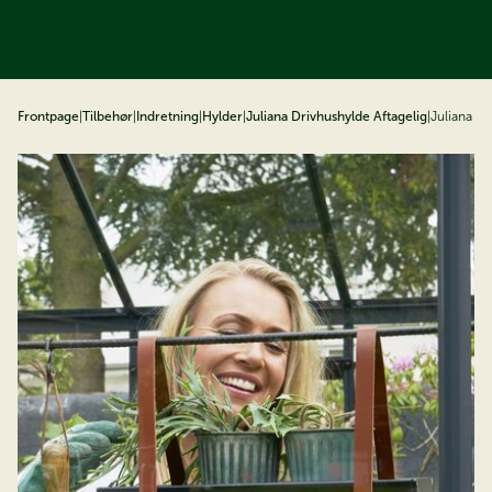
å til indhold
Frontpage
|
Tilbehør
|
Indretning
|
Hylder
|
Juliana Drivhushylde Aftagelig
|
Juliana D