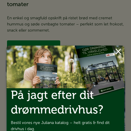
tomater
En enkel og smagfuld opskrift på ristet brød med cremet
hummus og søde ovnbagte tomater – perfekt som let frokost,
snack eller sommerret.​​​​​​​
×
Find opskriften her
På jagt efter dit
drømmedrivhus?
Bestil vores nye Juliana katalog – helt gratis & find dit
drivhus i dag.