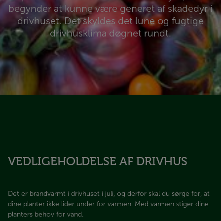
begynder at kunne være generet af skadedyr i
drivhuset. Det skyldes det lune og fugtige
drivhusklima døgnet rundt.​​​​​​​
VEDLIGEHOLDELSE AF DRIVHUS
Det er brandvarmt i drivhuset i juli, og derfor skal du sørge for, at
dine planter ikke lider under for varmen. Med varmen stiger dine
planters behov for vand.