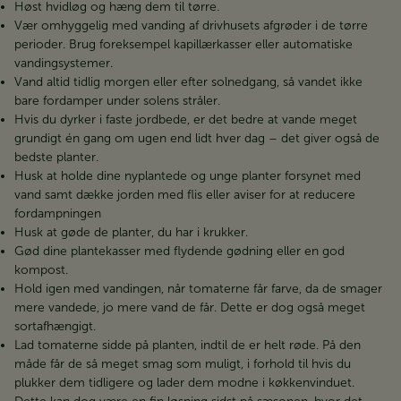
Høst hvidløg og hæng dem til tørre.
Vær omhyggelig med vanding af drivhusets afgrøder i de tørre
perioder. Brug foreksempel kapillærkasser eller automatiske
vandingsystemer.
Vand altid tidlig morgen eller efter solnedgang, så vandet ikke
bare fordamper under solens stråler.
Hvis du dyrker i faste jordbede, er det bedre at vande meget
grundigt én gang om ugen end lidt hver dag – det giver også de
bedste planter.
Husk at holde dine nyplantede og unge planter forsynet med
vand samt dække jorden med flis eller aviser for at reducere
fordampningen
Husk at gøde de planter, du har i krukker.
Gød dine plantekasser med flydende gødning eller en god
kompost.
Hold igen med vandingen, når tomaterne får farve, da de smager
mere vandede, jo mere vand de får. Dette er dog også meget
sortafhængigt.
Lad tomaterne sidde på planten, indtil de er helt røde. På den
måde får de så meget smag som muligt, i forhold til hvis du
plukker dem tidligere og lader dem modne i køkkenvinduet.