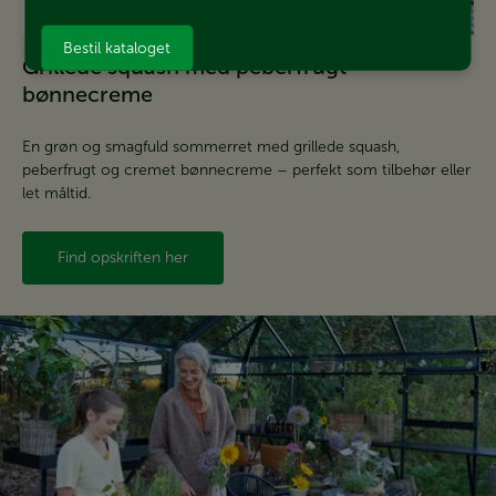
Bestil kataloget
Grillede squash med peberfrugt-
bønnecreme
En grøn og smagfuld sommerret med grillede squash,
peberfrugt og cremet bønnecreme – perfekt som tilbehør eller
let måltid.
Find opskriften her