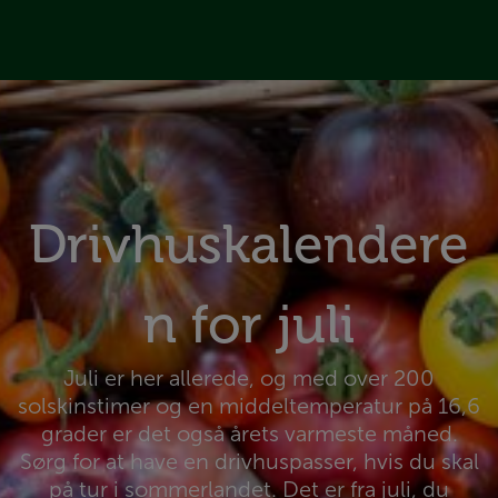
å til indhold
Drivhuskalendere
n for juli
Juli er her allerede, og med over 200
solskinstimer og en middeltemperatur på 16,6
grader er det også årets varmeste måned.
Sørg for at have en drivhuspasser, hvis du skal
på tur i sommerlandet. Det er fra juli, du