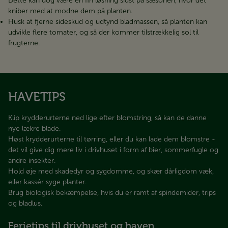
Dette kan dog være en fin løsning sidst på sæsonen, hvor det
kniber med at modne dem på planten.
Husk at fjerne sideskud og udtynd bladmassen, så planten kan
udvikle flere tomater, og så der kommer tilstrækkelig sol til
frugterne.
HAVETIPS
Klip krydderurterne ned lige efter blomstring, så kan de danne
nye lækre blade.
Høst krydderurterne til tørring, eller du kan lade dem blomstre -
det vil give dig mere liv i drivhuset i form af bier, sommerfugle og
andre insekter.
Hold øje med skadedyr og sygdomme, og skær dårligdom væk,
eller kassér syge planter.
Brug biologisk bekæmpelse, hvis du er ramt af spindemider, trips
og bladlus.
Ferietips til drivhuset og haven