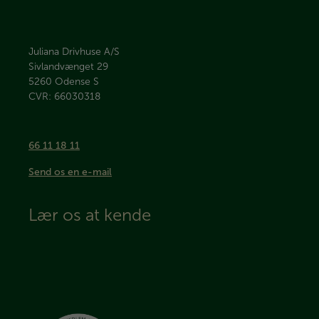
Juliana Drivhuse A/S
Sivlandvænget 29
5260
Odense S
CVR: 66030318
66 11 18 11
Send os en e-mail
Lær os at kende