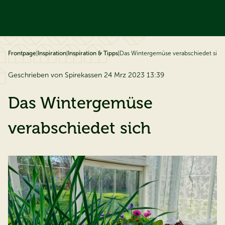
ip to content
Frontpage
|
Inspiration
|
Inspiration & Tipps
|
Das Wintergemüse verabschiedet sich
Geschrieben von Spirekassen 24 Mrz 2023 13:39
Das Wintergemüse
verabschiedet sich