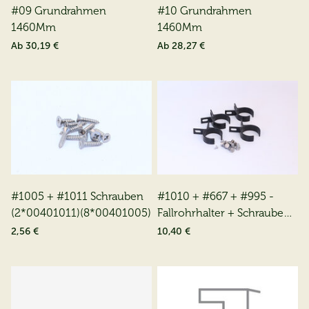
#09 Grundrahmen
#10 Grundrahmen
1460Mm
1460Mm
Ab
30,19 €
Ab
28,27 €
#1005 + #1011 Schrauben
#1010 + #667 + #995 -
(2*00401011)(8*00401005)
Fallrohrhalter + Schrauben
+ Bolzen
2,56 €
10,40 €