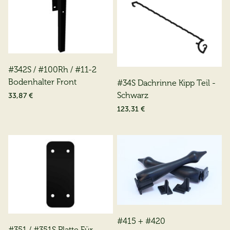
#342S / #100Rh / #11-2
Bodenhalter Front
#34S Dachrinne Kipp Teil -
Schwarz
33,87 €
123,31 €
#415 + #420
#351 / #351S Platte Für