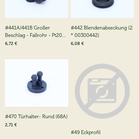
#441A/441B Großer
#442 Blendenabseckung (2
Beschlag - Fallrohr - Pt200
* 00300442)
(2 * 00300441)
6,72 €
6,08 €
#470 Türhalter- Rund (68A)
2,71 €
#49 Eckprofil