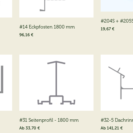
#204S + #205S 
#14 Eckpfosten 1800 mm
Beschlag
19,67 €
96,16 €
#31 Seitenprofil - 1800 mm
#32-5 Dachrin
Ab
33,70 €
Ab
141,21 €