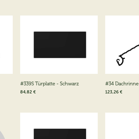
#339S Türplatte - Schwarz
#34 Dachrinne
- Schwarz
84,82 €
123,26 €