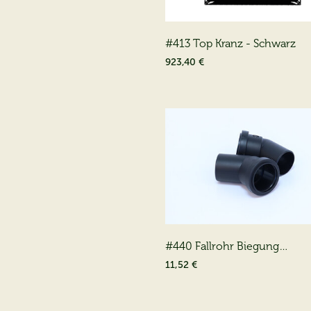
#413 Top Kranz - Schwarz
923,40 €
#440 Fallrohr Biegung
(2*00300440)
11,52 €