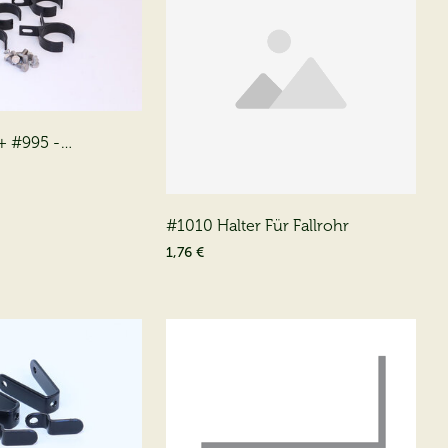
+ #995 -
 + Schrauben +
#1010 Halter Für Fallrohr
1,76 €