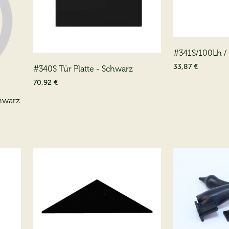
#341S/100Lh /
Front 11-1
33,87 €
#340S Tür Platte - Schwarz
70,92 €
chwarz