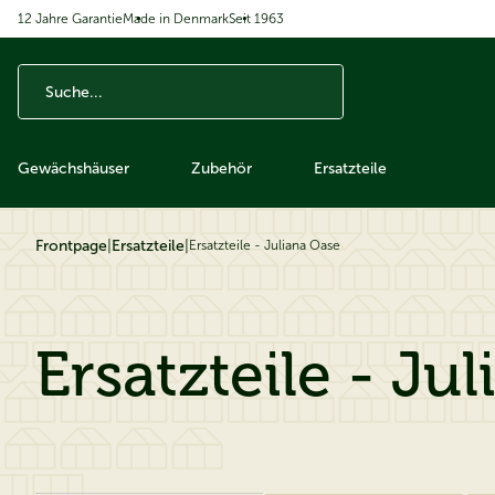
12 Jahre Garantie
Made in Denmark
Seit 1963
ip to content
Gewächshäuser
Zubehör
Ersatzteile
Frontpage
|
Ersatzteile
|
Ersatzteile - Juliana Oase
Ersatzteile - Ju