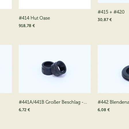
#415 + #420
#414 Hut Oase
30,87 €
918,78 €
#441A/441B Großer Beschlag -
#442 Blendena
Fallrohr - Pt200 (2 * 00300441)
00300442)
6,72 €
6,08 €