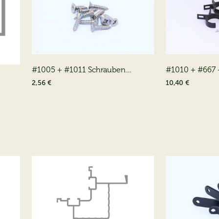
#1005 + #1011 Schrauben
#1010 + #667 
(2*00401011)(8*00401005)
Fallrohrhalter
2,56 €
10,40 €
Bolzen