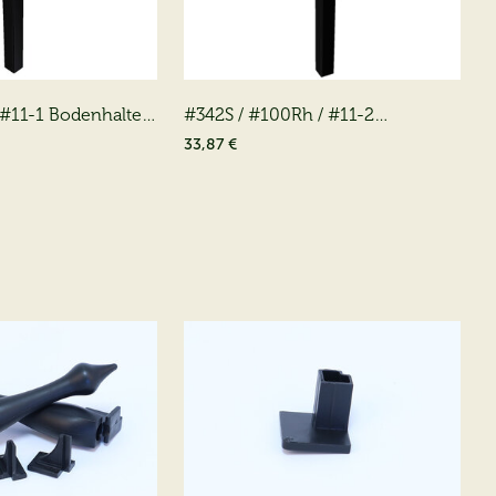
 #11-1 Bodenhalter
#342S / #100Rh / #11-2
Bodenhalter Front
33,87 €