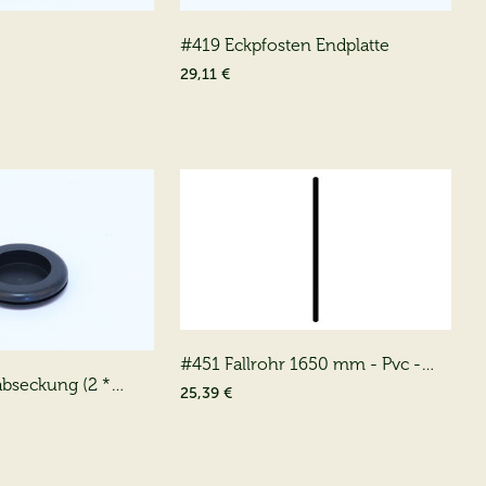
#419 Eckpfosten Endplatte
29,11 €
#451 Fallrohr 1650 mm - Pvc -
bseckung (2 *
Schwarz
25,39 €