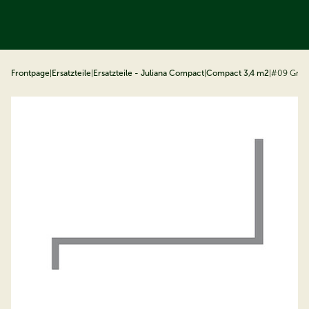
ip to content
Frontpage
|
Ersatzteile
|
Ersatzteile - Juliana Compact
|
Compact 3,4 m2
|
#09 Grun