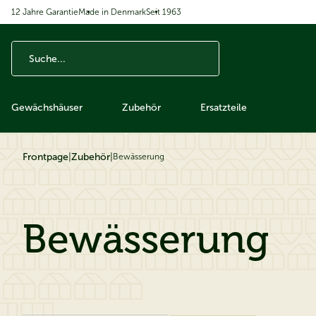
12 Jahre Garantie
Made in Denmark
Seit 1963
ip to content
Gewächshäuser
Zubehör
Ersatzteile
Frontpage
|
Zubehör
|
Bewässerung
Bewässerung