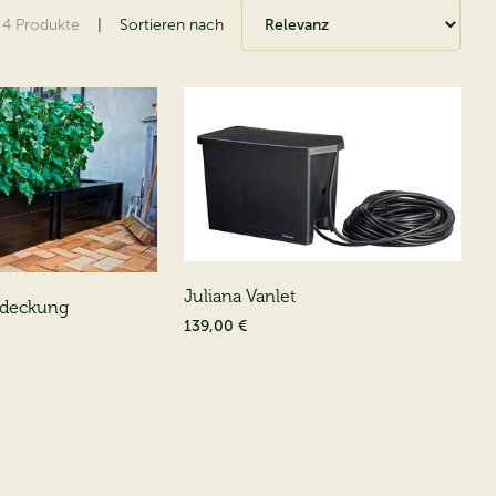
4
Produkte
|
Sortieren nach
Juliana Vanlet
bdeckung
139,00 €