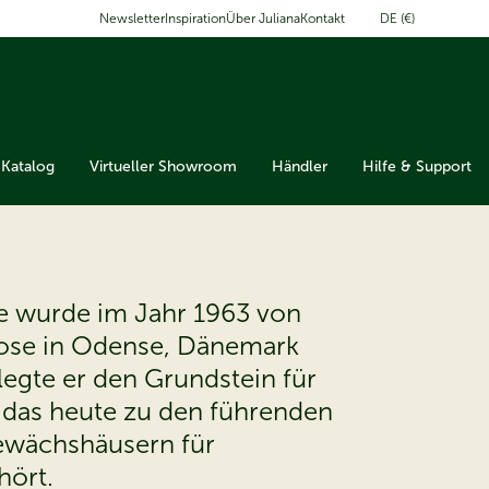
DE (€)
Newsletter
Inspiration
Über Juliana
Kontakt
Katalog
Virtueller Showroom
Händler
Hilfe & Support
e wurde im Jahr 1963 von
se in Odense, Dänemark
legte er den Grundstein für
das heute zu den führenden
ewächshäusern für
hört.