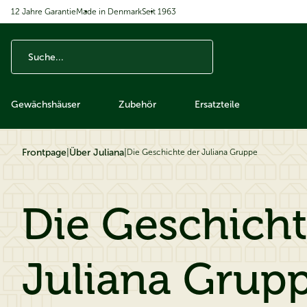
12 Jahre Garantie
Made in Denmark
Seit 1963
ip to content
Gewächshäuser
Zubehör
Ersatzteile
Frontpage
|
Über Juliana
|
Die Geschichte der Juliana Gruppe
Die Geschicht
Juliana Grup