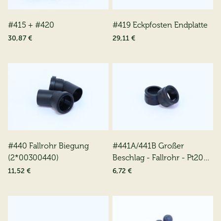
#415 + #420
#419 Eckpfosten Endplatte
30,87 €
29,11 €
#440 Fallrohr Biegung
#441A/441B Großer
(2*00300440)
Beschlag - Fallrohr - Pt200
(2 * 00300441)
11,52 €
6,72 €