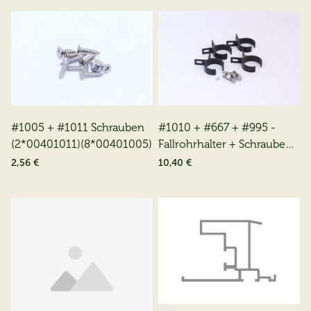
#1005 + #1011 Schrauben
#1010 + #667 + #995 -
(2*00401011)(8*00401005)
Fallrohrhalter + Schrauben
+ Bolzen
2,56 €
10,40 €