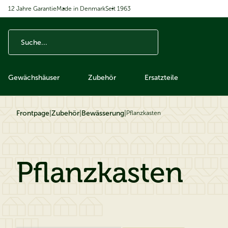
12 Jahre Garantie
Made in Denmark
Seit 1963
ip to content
Gewächshäuser
Zubehör
Ersatzteile
Frontpage
|
Zubehör
|
Bewässerung
|
Pflanzkasten
Pflanzkasten