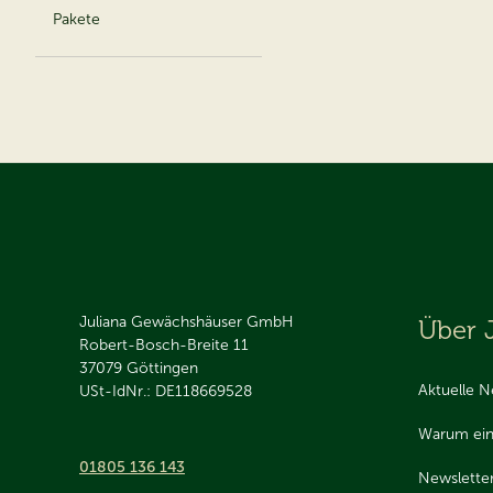
Pakete
Juliana Gewächshäuser GmbH
Über 
Robert-Bosch-Breite 11
37079
Göttingen
Aktuelle N
USt-IdNr.: DE118669528
Warum ein
01805 136 143
Newslette