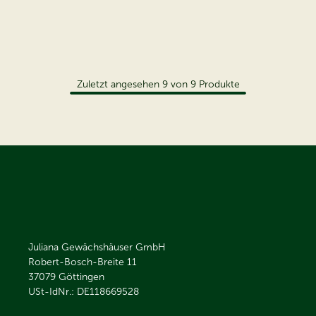
Zuletzt angesehen
9
von
9
Produkte
Juliana Gewächshäuser GmbH
Robert-Bosch-Breite 11
37079
Göttingen
USt-IdNr.: DE118669528