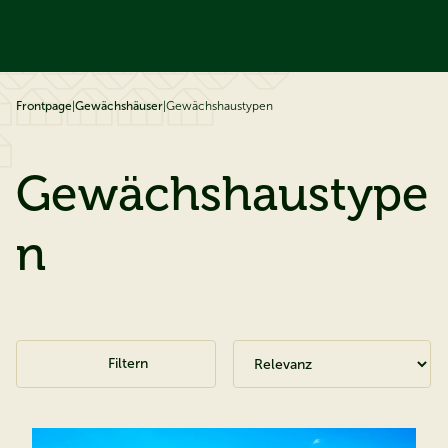
ip to content
Frontpage
|
Gewächshäuser
|
Gewächshaustypen
Gewächshaustype
n
Filtern