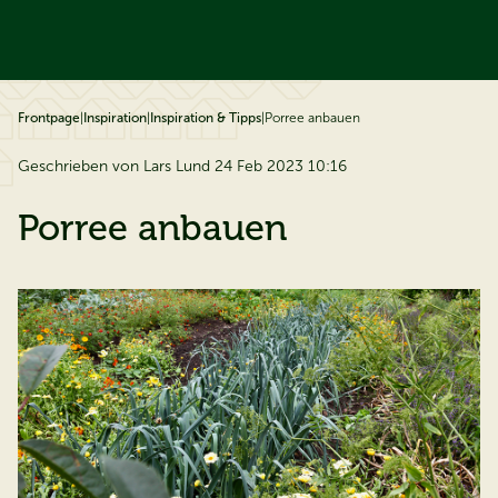
ip to content
Frontpage
|
Inspiration
|
Inspiration & Tipps
|
Porree anbauen
Geschrieben von Lars Lund 24 Feb 2023 10:16
Porree anbauen