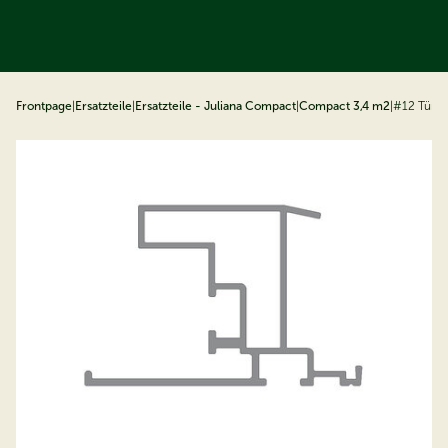
ip to content
Frontpage
|
Ersatzteile
|
Ersatzteile - Juliana Compact
|
Compact 3,4 m2
|
#12 Türve