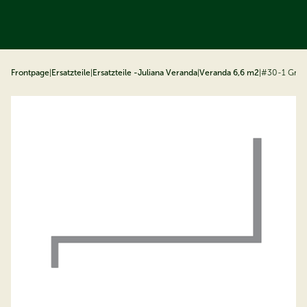
ip to content
Frontpage
|
Ersatzteile
|
Ersatzteile -Juliana Veranda
|
Veranda 6,6 m2
|
#30-1 Gru