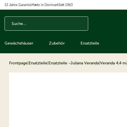
12 Jahre Garantie
Made in Denmark
Seit 1963
ip to content
Gewächshäuser
Zubehör
Ersatzteile
Frontpage
|
Ersatzteile
|
Ersatzteile -Juliana Veranda
|
Veranda 4,4 m