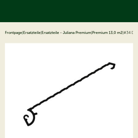
ip to content
Frontpage
|
Ersatzteile
|
Ersatzteile - Juliana Premium
|
Premium 13,0 m2
|
#34 Dac