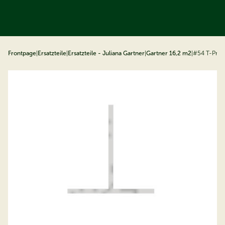
ip to content
Frontpage
|
Ersatzteile
|
Ersatzteile - Juliana Gartner
|
Gartner 16,2 m2
|
#54 T-Profi