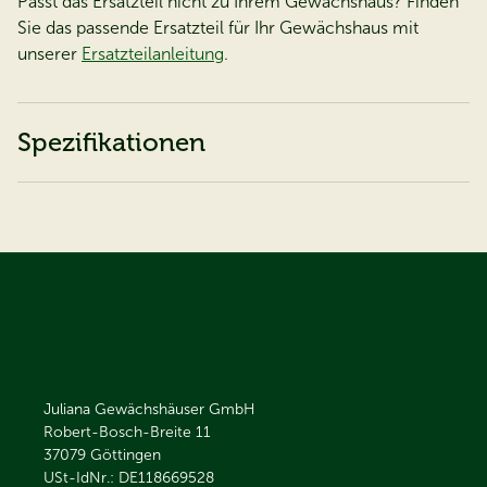
Passt das Ersatzteil nicht zu Ihrem Gewächshaus? Finden
Sie das passende Ersatzteil für Ihr Gewächshaus mit
unserer
Ersatzteilanleitung
.
Spezifikationen
Juliana Gewächshäuser GmbH
Robert-Bosch-Breite 11
37079
Göttingen
USt-IdNr.: DE118669528