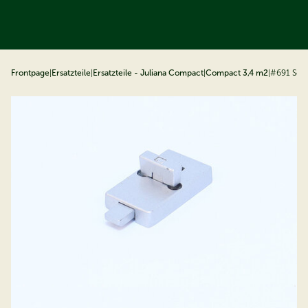
ip to content
Frontpage
|
Ersatzteile
|
Ersatzteile - Juliana Compact
|
Compact 3,4 m2
|
#691 Schi