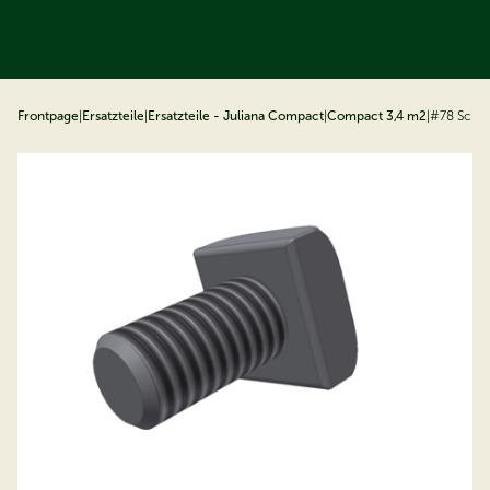
ip to content
Frontpage
|
Ersatzteile
|
Ersatzteile - Juliana Compact
|
Compact 3,4 m2
|
#78 Schr