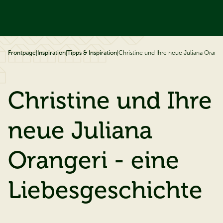
ip to content
Frontpage
|
Inspiration
|
Tipps & Inspiration
|
Christine und Ihre neue Juliana Orang
Christine und Ihre
neue Juliana
Orangeri - eine
Liebesgeschichte