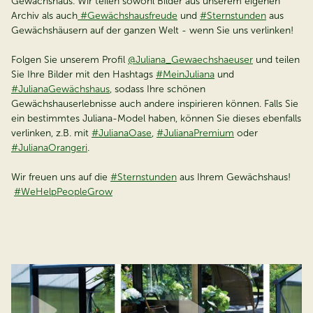
Gewächshaus. Wir teilen sowohl Bilder aus unserem eigenen
Archiv als auch
#Gewächshausfreude
und
#Sternstunden
aus
Gewächshäusern auf der ganzen Welt - wenn Sie uns verlinken!
Folgen Sie unserem Profil
@Juliana_Gewaechshaeuser
und teilen
Sie Ihre Bilder mit den Hashtags
#MeinJuliana
und
#JulianaGewächshaus
, sodass Ihre schönen
Gewächshauserlebnisse auch andere inspirieren können. Falls Sie
ein bestimmtes Juliana-Model haben, können Sie dieses ebenfalls
verlinken, z.B. mit
#JulianaOase
,
#JulianaPremium
oder
#JulianaOrangeri
.
Wir freuen uns auf die
#Sternstunden
aus Ihrem Gewächshaus!
#WeHelpPeopleGrow