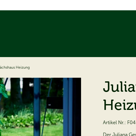
ächshaus Heizung
Juli
Heiz
Artikel Nr.:
F04
Der Juliana Ge