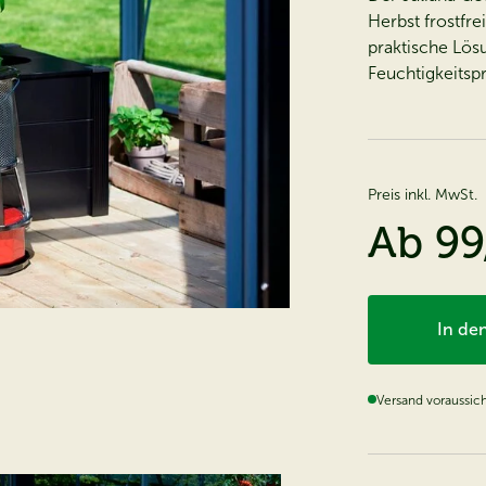
Herbst frostfre
praktische Lös
Feuchtigkeitsp
Preis inkl. MwSt.
Ab
99
In de
Versand voraussic