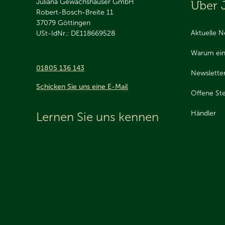
Juliana Gewächshäuser GmbH
Über 
Robert-Bosch-Breite 11
37079
Göttingen
Aktuelle N
USt-IdNr.: DE118669528
Warum ein
01805 136 143
Newslette
Schicken Sie uns eine E-Mail
Offene Ste
Händler
Lernen Sie uns kennen