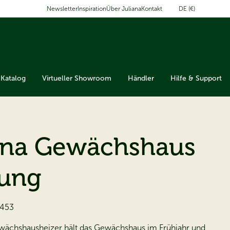
DE (€)
Newsletter
Inspiration
Über Juliana
Kontakt
Katalog
Virtueller Showroom
Händler
Hilfe & Support
ana Gewächshaus
ung
453
wächshausheizer hält das Gewächshaus im Frühjahr und