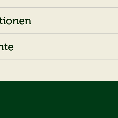
ationen
nte