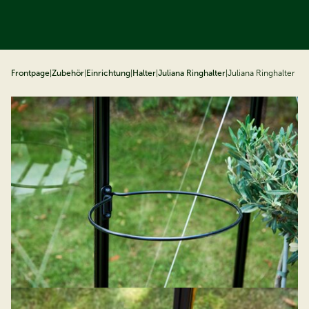
ip to content
Frontpage
|
Zubehör
|
Einrichtung
|
Halter
|
Juliana Ringhalter
|
Juliana Ringhalter