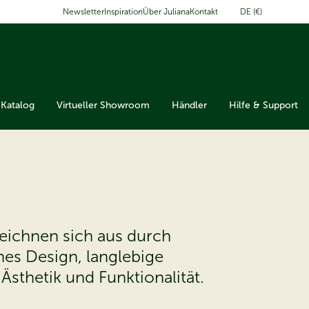
DE (€)
Newsletter
Inspiration
Über Juliana
Kontakt
Katalog
Virtueller Showroom
Händler
Hilfe & Support
zeichnen sich aus durch
es Design, langlebige
 Ästhetik und Funktionalität.