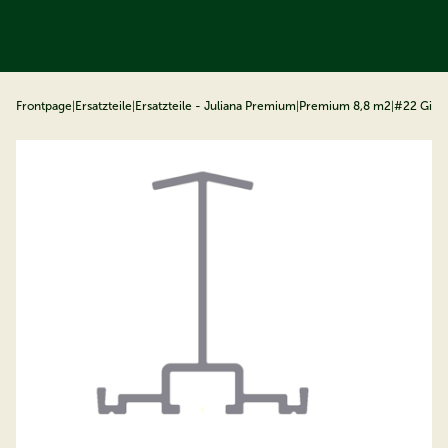
ip to content
Frontpage
|
Ersatzteile
|
Ersatzteile - Juliana Premium
|
Premium 8,8 m2
|
#22 Giebe